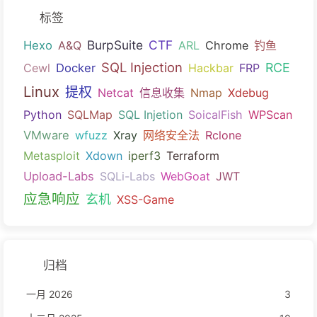
标签
BurpSuite
CTF
Hexo
A&Q
ARL
Chrome
钓鱼
SQL Injection
RCE
Cewl
Docker
Hackbar
FRP
Linux
提权
Netcat
信息收集
Nmap
Xdebug
Python
SQLMap
SQL Injetion
SoicalFish
WPScan
VMware
wfuzz
Xray
网络安全法
Rclone
Metasploit
Xdown
iperf3
Terraform
Upload-Labs
SQLi-Labs
WebGoat
JWT
应急响应
玄机
XSS-Game
归档
一月 2026
3