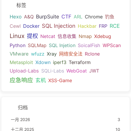
标签
BurpSuite
CTF
Hexo
A&Q
ARL
Chrome
钓鱼
SQL Injection
RCE
Cewl
Docker
Hackbar
FRP
Linux
提权
Netcat
信息收集
Nmap
Xdebug
Python
SQLMap
SQL Injetion
SoicalFish
WPScan
VMware
wfuzz
Xray
网络安全法
Rclone
Metasploit
Xdown
iperf3
Terraform
Upload-Labs
SQLi-Labs
WebGoat
JWT
应急响应
玄机
XSS-Game
归档
一月 2026
3
十二月 2025
10