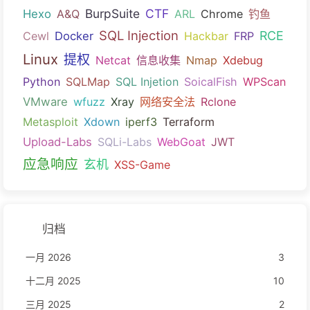
BurpSuite
CTF
Hexo
A&Q
ARL
Chrome
钓鱼
SQL Injection
RCE
Cewl
Docker
Hackbar
FRP
Linux
提权
Netcat
信息收集
Nmap
Xdebug
Python
SQLMap
SQL Injetion
SoicalFish
WPScan
VMware
wfuzz
Xray
网络安全法
Rclone
Metasploit
Xdown
iperf3
Terraform
Upload-Labs
SQLi-Labs
WebGoat
JWT
应急响应
玄机
XSS-Game
归档
一月 2026
3
十二月 2025
10
三月 2025
2