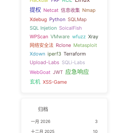
Hackbar
FRP
提权
Netcat
信息收集
Nmap
Xdebug
Python
SQLMap
SQL Injetion
SoicalFish
WPScan
VMware
wfuzz
Xray
网络安全法
Rclone
Metasploit
Xdown
iperf3
Terraform
Upload-Labs
SQLi-Labs
应急响应
WebGoat
JWT
玄机
XSS-Game
归档
一月 2026
3
十二月 2025
10