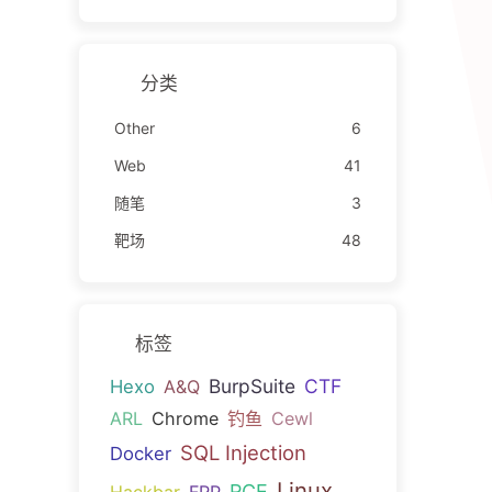
分类
Other
6
Web
41
随笔
3
靶场
48
标签
BurpSuite
CTF
Hexo
A&Q
ARL
Chrome
钓鱼
Cewl
SQL Injection
Docker
Linux
RCE