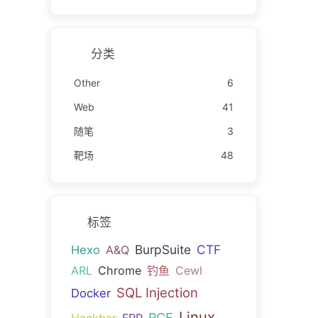
分类
Other
6
Web
41
随笔
3
靶场
48
标签
BurpSuite
CTF
Hexo
A&Q
ARL
Chrome
钓鱼
Cewl
SQL Injection
Docker
Linux
RCE