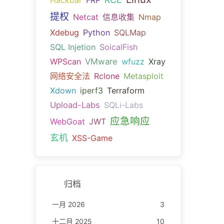
Hackbar
FRP
提权
Netcat
信息收集
Nmap
Xdebug
Python
SQLMap
SQL Injetion
SoicalFish
WPScan
VMware
wfuzz
Xray
网络安全法
Rclone
Metasploit
Xdown
iperf3
Terraform
Upload-Labs
SQLi-Labs
应急响应
WebGoat
JWT
玄机
XSS-Game
归档
一月 2026
3
十二月 2025
10