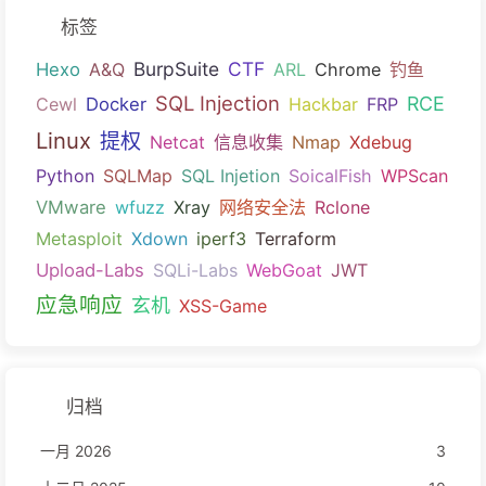
标签
BurpSuite
CTF
Hexo
A&Q
ARL
Chrome
钓鱼
SQL Injection
RCE
Cewl
Docker
Hackbar
FRP
Linux
提权
Netcat
信息收集
Nmap
Xdebug
Python
SQLMap
SQL Injetion
SoicalFish
WPScan
VMware
wfuzz
Xray
网络安全法
Rclone
Metasploit
Xdown
iperf3
Terraform
Upload-Labs
SQLi-Labs
WebGoat
JWT
应急响应
玄机
XSS-Game
归档
一月 2026
3