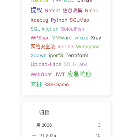
Hackbar
FRP
提权
Netcat
信息收集
Nmap
Xdebug
Python
SQLMap
SQL Injetion
SoicalFish
WPScan
VMware
wfuzz
Xray
网络安全法
Rclone
Metasploit
Xdown
iperf3
Terraform
Upload-Labs
SQLi-Labs
应急响应
WebGoat
JWT
玄机
XSS-Game
归档
一月 2026
3
十二月 2025
10