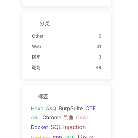
分类
Other
6
Web
41
随笔
3
靶场
48
标签
BurpSuite
CTF
Hexo
A&Q
ARL
Chrome
钓鱼
Cewl
SQL Injection
Docker
Linux
RCE