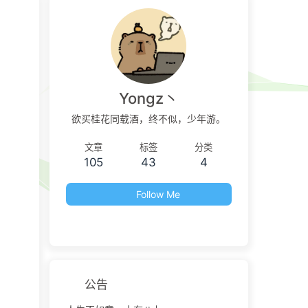
Yongz丶
欲买桂花同载酒，终不似，少年游。
文章
标签
分类
105
43
4
Follow Me
公告