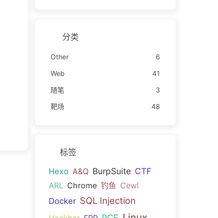
分类
Other
6
Web
41
随笔
3
靶场
48
标签
BurpSuite
CTF
Hexo
A&Q
ARL
Chrome
钓鱼
Cewl
SQL Injection
Docker
Linux
RCE