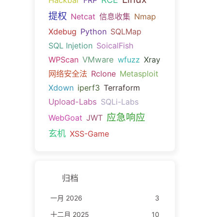
Hackbar
FRP
提权
Netcat
信息收集
Nmap
Xdebug
Python
SQLMap
SQL Injetion
SoicalFish
WPScan
VMware
wfuzz
Xray
网络安全法
Rclone
Metasploit
Xdown
iperf3
Terraform
Upload-Labs
SQLi-Labs
应急响应
WebGoat
JWT
玄机
XSS-Game
归档
一月 2026
3
十二月 2025
10